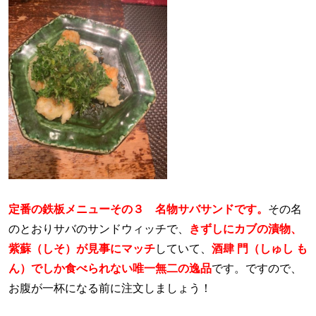
定番の鉄板メニューその３ 名物サバサンドです。
その名
のとおりサバのサンドウィッチで、
きずしにカブの漬物、
紫蘇（しそ）が見事にマッチ
していて、
酒肆 門（しゅし も
ん）でしか食べられない唯一無二の逸品
です。ですので、
お腹が一杯になる前に注文しましょう！