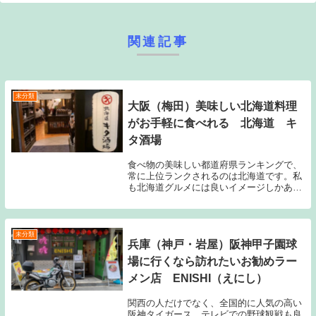
関連記事
未分類
大阪（梅田）美味しい北海道料理
がお手軽に食べれる 北海道 キ
タ酒場
食べ物の美味しい都道府県ランキングで、
常に上位ランクされるのは北海道です。私
も北海道グルメには良いイメージしかあり
ません！直接、北海道に行って現地で食を
堪能するのが一番ですけど、気軽に足を運
ぶには遠いですよね（笑）関西（大阪）界
隈で北海道料...
未分類
兵庫（神戸・岩屋）阪神甲子園球
場に行くなら訪れたいお勧めラー
メン店 ENISHI（えにし）
関西の人だけでなく、全国的に人気の高い
阪神タイガース。テレビでの野球観戦も良