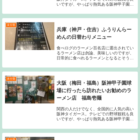
いですが、やっぱり熱気ある阪神甲子園球
場でライブ観戦する方が圧倒的に楽しいで
すし盛り上がります！その際、悩むのがお
食事です。このブログでもご紹介しました
甲子園球場の...
未分類
兵庫（神戸・住吉）ふうりんらー
めんの日替わりメニュー
食べログのラーメン百名店に選出されてい
るラーメン店は勿論、美味しいのですが、
日常的に食べれるラーメンとなるとそう多
くないように思います。例えば、ぶたのほ
しの濃厚豚骨ラーメンは実に美味しく、行
列が少しでも短ければ迷わず入店するほど
好きなんです...
未分類
大阪（梅田・福島）阪神甲子園球
場に行ったら訪れたいお勧めのラ
ーメン店 福島壱麺
関西の人だけでなく、全国的に人気の高い
阪神タイガース。テレビでの野球観戦も良
いですが、やっぱり熱気ある阪神甲子園球
場でライブ観戦する方が圧倒的に楽しいで
すし盛り上がります！その際、悩むのがお
食事です。このブログでもご紹介しました
甲子園球場の...
未分類