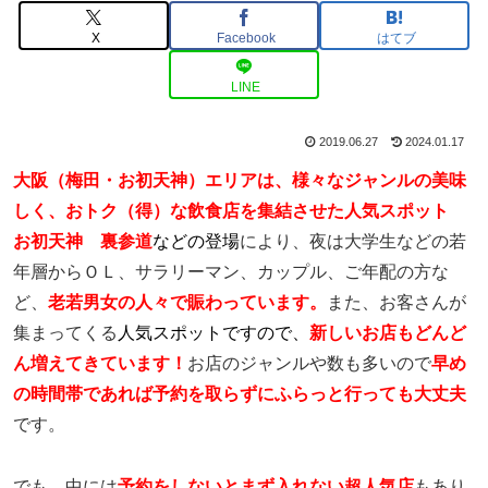
X
Facebook
はてブ
LINE
2019.06.27
2024.01.17
大阪（梅田・お初天神）エリアは、様々なジャンルの美味
しく、おトク（得）な飲食店を集結させた人気スポット
お初天神 裏参道
などの登場
により、夜は大学生などの若
年層からＯＬ、サラリーマン、カップル、ご年配の方な
ど、
老若男女の人々で賑わっています。
また、お客さんが
集まってくる
人気スポットですので、
新しいお店もどんど
ん増えてきています！
お店のジャンルや数も多いので
早め
の時間帯であれば予約を取らずにふらっと行っても大丈夫
です。
でも、中には
予約をしないとまず入れない超人気店
もあり