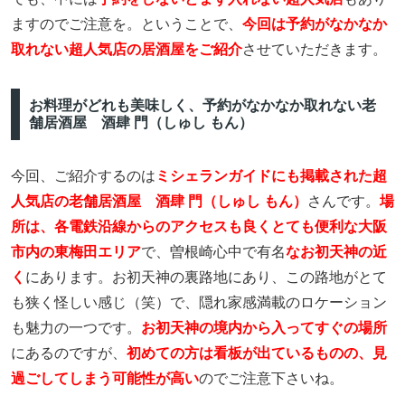
ますのでご注意を。ということで、
今回は予約がなかなか
取れない超人気店の居酒屋をご紹介
させていただきます。
お料理がどれも美味しく、予約がなかなか取れない老
舗居酒屋 酒肆 門（しゅし もん）
今回、ご紹介するのは
ミシェランガイドにも掲載された超
人気店の老舗居酒屋 酒肆 門（しゅし もん）
さんです。
場
所は、各電鉄沿線からのアクセスも良くとても便利な大阪
市内の東梅田エリア
で、曽根崎心中で有名
なお初天神の近
く
にあります。お初天神の裏路地にあり、この路地がとて
も狭く怪しい感じ（笑）で、隠れ家感満載のロケーション
も魅力の一つです。
お初天神の境内から入ってすぐの場所
にあるのですが、
初めての方は看板が出ているものの、見
過ごしてしまう可能性が高い
のでご注意下さいね。