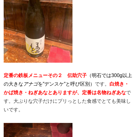
定番の鉄板メニューその２
伝助穴子
（明石では300g以上
の大きな
アナゴ
を”デンスケ”と呼び区別）
です。
白焼き・
かば焼き・ねぎあなとありますが、定番は名物ねぎあな
で
す。大ぶりな穴子だけにプリっとした食感でとても美味し
いです。