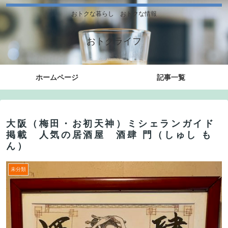
おトクな暮らし おトクな情報
おトクライフ
ホームページ
記事一覧
大阪（梅田・お初天神）ミシェランガイド
掲載 人気の居酒屋 酒肆 門（しゅし も
ん）
未分類