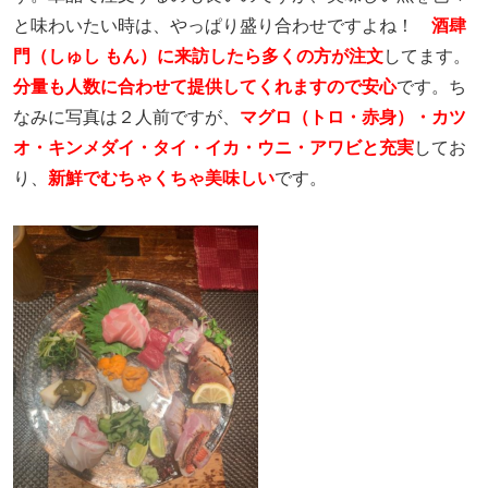
と味わいたい時は、やっぱり盛り合わせですよね！
酒肆
門（しゅし もん）に来訪したら多くの方が注文
してます。
分量も人数に合わせて提供してくれますので安心
です。ち
なみに写真は２人前ですが、
マグロ（トロ・赤身）・カツ
オ・キンメダイ・タイ・イカ・ウニ・アワビと充実
してお
り、
新鮮でむちゃくちゃ美味しい
です。