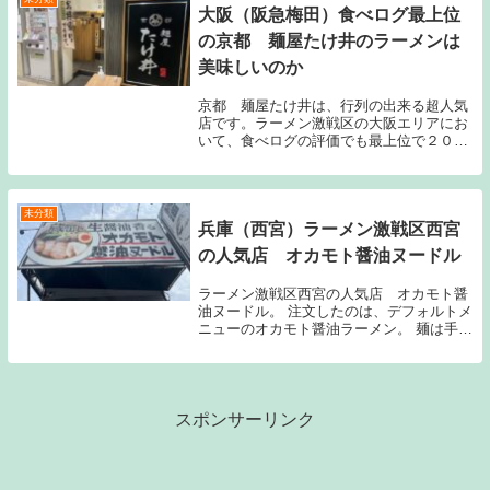
大阪（阪急梅田）食べログ最上位
の京都 麺屋たけ井のラーメンは
美味しいのか
京都 麺屋たけ井は、行列の出来る超人気
店です。ラーメン激戦区の大阪エリアにお
いて、食べログの評価でも最上位で２０１
９百名店にも選出されています。以前よ
り、京都 麺屋たけ井に訪問したいと思っ
ていたのですが、ＪＲ沿線の身分としては
阪急大阪梅田構...
未分類
兵庫（西宮）ラーメン激戦区西宮
の人気店 オカモト醤油ヌードル
ラーメン激戦区西宮の人気店 オカモト醤
油ヌードル。 注文したのは、デフォルトメ
ニューのオカモト醤油ラーメン。 麺は手も
みちぢれ麺と細麺の二種類から選べます替
え玉は細麺となるので、手もみちぢれ麺を
選択う～ん、美味しい。初訪問でしたが
久々のリピ...
スポンサーリンク